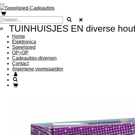
Ga
direct
naar
de
TUINHUISJES EN diverse hout
hoofdinhoud
Home
Elektronica
Speelgoed
OP=OP
Cadeautips-diversen
Contact
Algemene voorwaarden