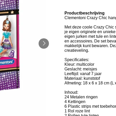
Productbeschrijving
Clementoni Crazy Chic han
Met deze coole Crazy Chic s
je eigen originele en uniek
eigen jurken met tule en lin
en accessoires. De set beva
makkelijk kunt bewaren. Dez
creatieveling.
Specificaties:
Kleur: multicolor
Geslacht: meisjes
Leeftijd: vanaf 7 jaar
Materiaal: kunststof
Afmeting: 18 x 6 x 18 cm (L 
Inhoud:
24 Metalen ringen
4 Kettingen
6 Plastic strips met toebeho
1 Rol roze lint
2 Rollen tule linten