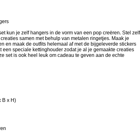
gers
et kun je zelf hangers in de vorm van een pop creëren. Stel zelf
e creaties samen met behulp van metalen ringetjes. Maak je
ten en maak de outfits helemaal af met de bijgeleverde stickers
t een speciale kettinghouder zodat je al je gemaakte creaties
e set is ook heel leuk om cadeau te geven aan de echte
x B x H)
ren