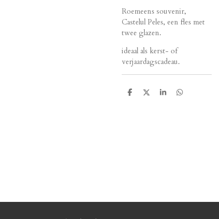
Roemeens souvenir,
Castelul Peles, een fles met
twee glazen.
ideaal als kerst- of
verjaardagscadeau.
D
D
S
D
e
e
h
e
l
e
a
l
e
l
r
e
n
e
n