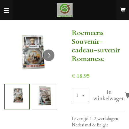
Ga
direct
naar
de
Roemeens
hoofdinhoud
Souvenir-
cadeau-suvenir
Romanesc
€ 18,95
In
winkelwagen
Levertijd 1-2 werkdagen
Nederland & Belgie