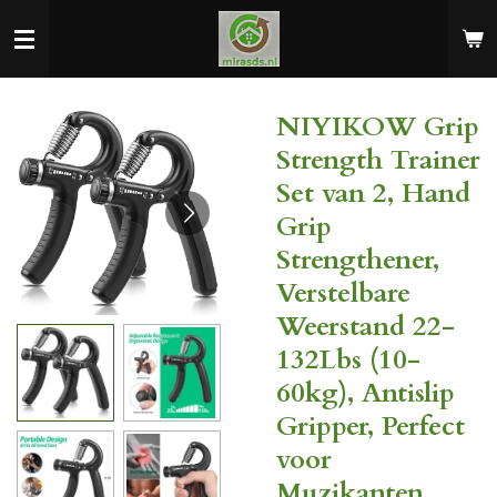
Ga
direct
naar
de
NIYIKOW Grip
hoofdinhoud
Strength Trainer
Set van 2, Hand
Grip
Strengthener,
Verstelbare
Weerstand 22-
132Lbs (10-
60kg), Antislip
Gripper, Perfect
voor
Muzikanten,