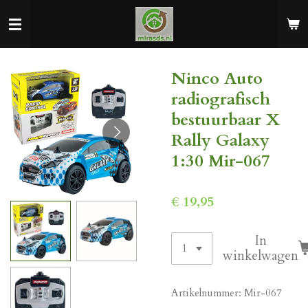
Ga
direct
naar
de
Ninco Auto
hoofdinhoud
radiografisch
bestuurbaar X
Rally Galaxy
1:30 Mir-067
€ 19,95
In
winkelwagen
Artikelnummer:
Mir-067