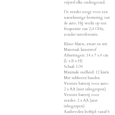
vrijwel elke ondergrond.
De zender zorgt voor een
nauwkeurige besturing van
de auto. Hij werkt op een
frequentie van 2,4 GHz,
zonder interferentie.
Kleur: blauw, zwart en wit
Materiaal: kunststof
Afmetingen: 14 x 7 x 6 cm
(L x B x H)
Schaal: 1:30
Maximale snelheid: 12 km/u
Met rubberen banden
Vereiste batterij voor auto:
2 x AA (niet inbegrepen)
Vereiste batterij voor
zender: 2 x AA (niet
inbegrepen)
Aanbevolen leeftijd: vanaf 6