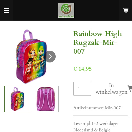
Ga
direct
naar
de
Rainbow High
hoofdinhoud
Rugzak-Mir-
007
€ 14,95
In
winkelwagen
Artikelnummer:
Mir-007
Levertijd 1-2 werkdagen
Nederland & Belgie