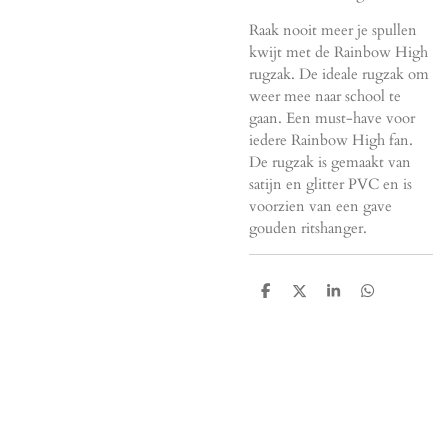
Raak nooit meer je spullen
kwijt met de Rainbow High
rugzak. De ideale rugzak om
weer mee naar school te
gaan. Een must-have voor
iedere Rainbow High fan.
De rugzak is gemaakt van
satijn en glitter PVC en is
voorzien van een gave
gouden ritshanger.
D
D
S
D
e
e
h
e
l
e
a
l
e
l
r
e
n
e
n