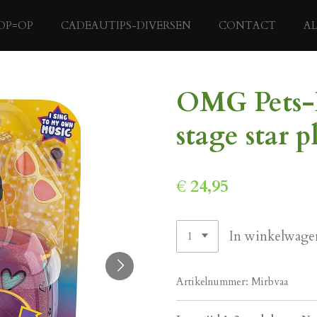
OP=OP
CADEAUTIPS-DIVERSEN
CONTACT
A
OMG Pets-Li
stage star 
€ 24,95
In winkelwage
Artikelnummer:
Mirbvaa