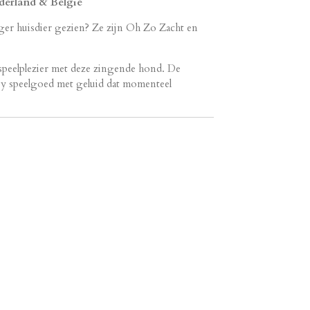
derland & Belgie
ger huisdier gezien? Ze zijn Oh Zo Zacht en
speelplezier met deze zingende hond. De
by speelgoed met geluid dat momenteel