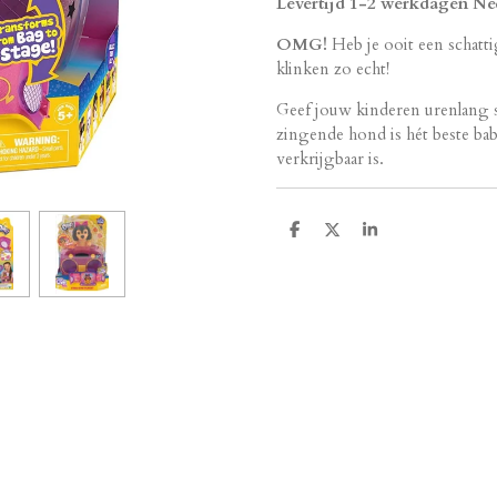
Levertijd 1-2 werkdagen Ne
OMG!
Heb je ooit een schatti
klinken zo echt!
Geef jouw kinderen urenlang 
zingende hond is hét beste ba
verkrijgbaar is.
D
D
S
e
e
h
l
e
a
e
l
r
n
e