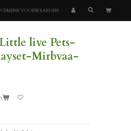
LGEMENE VOORWAARDEN
ttle live Pets-
playset-Mirbvaa-
n